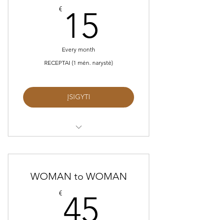
15€
€
15
Every month
RECEPTAI (1 mėn. narystė)
ĮSIGYTI
Prieiga prie augalinės mitybos
receptų (nuolat pildoma)
1 mėn. narystė
WOMAN to WOMAN
45€
€
Galimybė atšaukti bet kada be
45
papildomo mokesčio