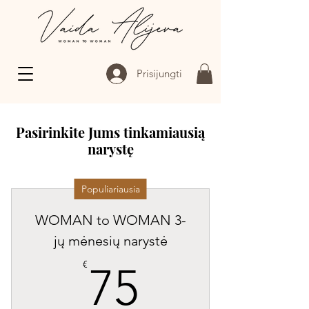
Prisijungti
Pasirinkite Jums tinkamiausią
narystę
Populiariausia
WOMAN to WOMAN 3-
jų mėnesių narystė
75€
€
75