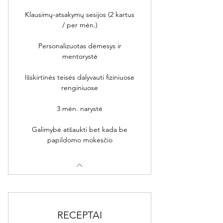
Klausimų-atsakymų sesijos (2 kartus
/ per mėn.)
Personalizuotas dėmesys ir
mentorystė
Išskirtinės teisės dalyvauti fiziniuose
renginiuose
3 mėn. narystė
Galimybė atšaukti bet kada be
papildomo mokesčio
RECEPTAI