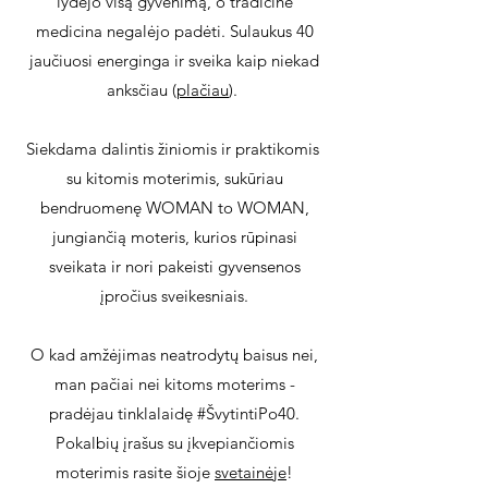
lydėjo visą gyvenimą, o tradicinė
medicina negalėjo padėti.
Sulaukus 40
jaučiuosi energinga ir sveika kaip niekad
anksčiau (
plačiau
).
Siekdama dalintis žiniomis ir praktikomis
su kitomis moterimis,
sukūriau
bendruomenę WOMAN to WOMAN,
jungiančią moteris, kurios rūpinasi
sveikata ir nori pakeisti gyvensenos
įpročius sveikesniais.
O kad amžėjimas neatrodytų baisus nei,
man pačiai nei kitoms moterims -
pradėjau tinklalaidę #ŠvytintiPo40.
Pokalbių įrašus su įkvepiančiomis
moterimis rasite šioje
svetainėje
!