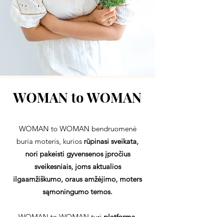
WOMAN to WOMAN
WOMAN to WOMAN bendruomenė
buria moteris, kurios
rūpinasi sveikata,
nori pakeisti gyvensenos įpročius
sveikesniais, joms aktualios
ilgaamžiškumo, oraus amžėjimo, moters
sąmoningumo temos.
WOMAN to WOMAN turi
platformą
,