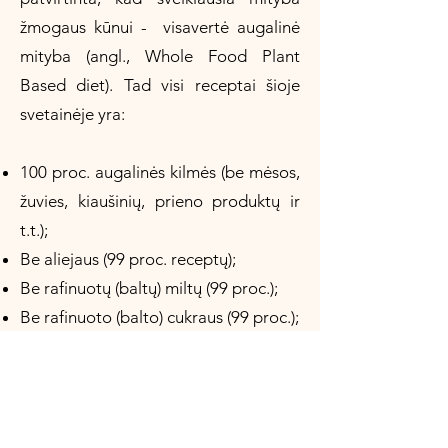
žmogaus kūnui - visavertė augalinė
mityba (angl., Whole Food Plant
Based diet). Tad visi receptai šioje
svetainėje yra:
100 proc. augalinės kilmės (be mėsos,
žuvies, kiaušinių, prieno produktų ir
t.t.);
Be aliejaus (99 proc. receptų);
Be rafinuotų (baltų) miltų (99 proc.);
Be rafinuoto (balto) cukraus (99 proc.);
Be skonio stipriklių, konservantų ir
kitų priedų (99 proc.);
Dauguma receptų yra ir be gliuteno
(95 proc. receptų)