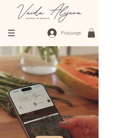
Prisijungti
Maistas ir gyvensena
ilgaamžiškumui!