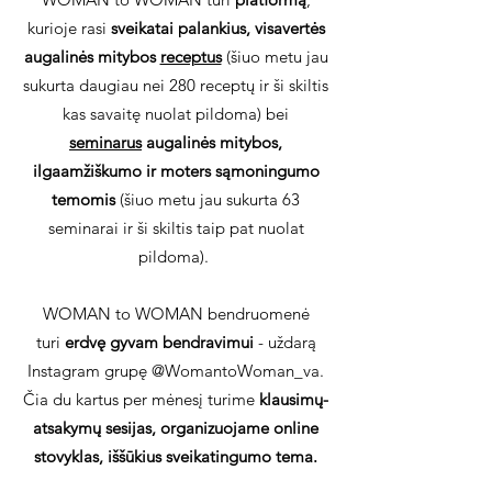
kurioje rasi
sveikatai palankius, visavertės
augalinės mitybos
receptus
(šiuo metu jau
sukurta daugiau nei 280 receptų ir ši skiltis
kas savaitę nuolat pildoma) bei
seminarus
augalinės mitybos,
ilgaamžiškumo ir moters sąmoningumo
temomis
(šiuo metu jau sukurta 63
seminarai ir ši skiltis taip pat nuolat
pildoma).
WOMAN to WOMAN bendruomenė
turi
erdvę gyvam bendravimui
- uždarą
Instagram grupę @WomantoWoman_va.
Čia du kartus per mėnesį turime
klausimų-
atsakymų sesijas, organizuojame online
stovyklas, iššūkius sveikatingumo tema.